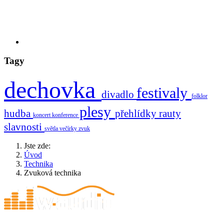
Tagy
dechovka
festivaly
divadlo
folklor
plesy
hudba
přehlídky
rauty
koncert
konference
slavnosti
světla
večírky
zvuk
Jste zde:
Úvod
Technika
Zvuková technika