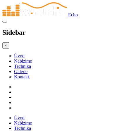
Echo
Sidebar
×
Úvod
Nabízíme
Technika
Galerie
Kontakt
Úvod
Nabízíme
Technika